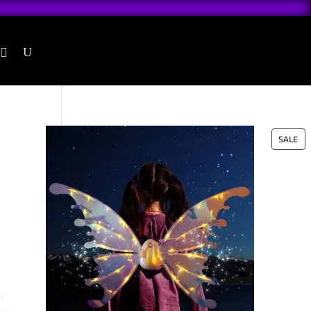
PR
SALE
ON
SA
i