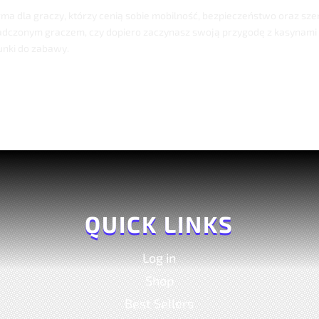
ma dla graczy, którzy cenią sobie mobilność, bezpieczeństwo oraz sze
wiadczonym graczem, czy dopiero zaczynasz swoją przygodę z kasynami
unki do zabawy.
QUICK LINKS
Log in
Shop
Best Sellers