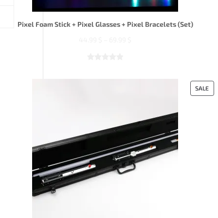
Pixel Foam Stick + Pixel Glasses + Pixel Bracelets (Set)
Price
44.99
$
–
69.99
$
range:
44.99 $
Rated
5
5.00
through
out of 5
69.99 $
PR
based on
SALE
customer
ON
ratings
SA