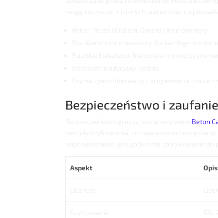
dostarczane przez renomowanych dostawców op
mogą korzystać z różnych wariantów, co pozwala
Poker: Texas Hold’em, Omaha i inne odmiany
Blackjack: różne warianty dla każdego poziom
Ruletka: klasyczna, francuska i nowoczesne we
Baccarat: tradycyjny i online
Gry na żywo: interakcja z krupierem w czasie 
Bezpieczeństwo i zaufani
Bezpieczeństwo graczy jest priorytetem
Beton C
metody szyfrowania, co zapewnia ochronę dany
odpowiedzialnej gry podkreśla zobowiązanie do
Aspekt
Opis
Licencja
Lice
Szyfrowanie
SSL 