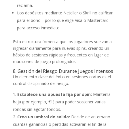
reclama.
Los depósitos mediante Neteller o Skrill no califican
para el bono—por lo que elige Visa o Mastercard
para acceso inmediato.
Esta estructura fomenta que los jugadores vuelvan a
ingresar diariamente para nuevas spins, creando un
hábito de sesiones rápidas y frecuentes en lugar de
maratones de juego prolongados.
8. Gestión del Riesgo Durante Juegos Intensos
Un elemento clave del éxito en sesiones cortas es el
control disciplinado del riesgo:
Establece una apuesta fija por spin:
Mantenla
baja (por ejemplo, €1) para poder sostener varias
rondas sin agotar fondos.
Crea un umbral de salida:
Decide de antemano
cuántas ganancias o pérdidas activarán el fin de la