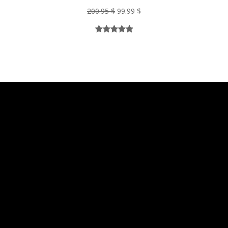
Original
Current
200.95
$
99.99
$
price
price
was:
is:
Rated
13
5.00
200.95 $.
99.99 $.
out of 5
based on
customer
ratings