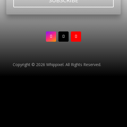
SUBSCRIBE
Copyright © 2026 Whippixel. All Rights Reserved.