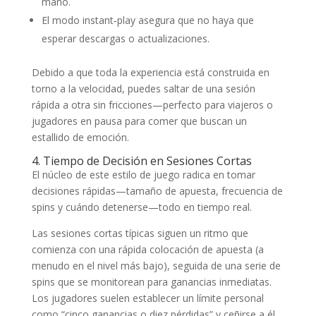
mano.
El modo instant‑play asegura que no haya que
esperar descargas o actualizaciones.
Debido a que toda la experiencia está construida en
torno a la velocidad, puedes saltar de una sesión
rápida a otra sin fricciones—perfecto para viajeros o
jugadores en pausa para comer que buscan un
estallido de emoción.
4. Tiempo de Decisión en Sesiones Cortas
El núcleo de este estilo de juego radica en tomar
decisiones rápidas—tamaño de apuesta, frecuencia de
spins y cuándo detenerse—todo en tiempo real.
Las sesiones cortas típicas siguen un ritmo que
comienza con una rápida colocación de apuesta (a
menudo en el nivel más bajo), seguida de una serie de
spins que se monitorean para ganancias inmediatas.
Los jugadores suelen establecer un límite personal
como “cinco ganancias o diez pérdidas” y ceñirse a él