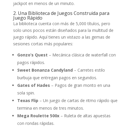
jackpot en menos de un minuto.
2. Una Biblioteca de Juegos Construida para
Juego Rápido
La biblioteca cuenta con más de 5,000 títulos, pero
solo unos pocos están diseñados para la multitud de
juego rápido. Aquí tienes un vistazo a las gemas de
sesiones cortas más populares:
Gonzo’s Quest
– Mecánica clásica de waterfall con
pagos rápidos.
Sweet Bonanza Candyland
– Carretes estilo
burbuja que entregan pagos en segundos.
Gates of Hades
– Pagos de gran monto en una
sola spin.
Texas Flip
– Un juego de cartas de ritmo rápido que
termina en menos de tres minutos.
Mega Roulette 500x
– Ruleta de altas apuestas
con rondas rápidas.