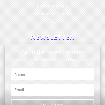
Payment Safety
Become an Affiliate
FAQ
NEWSLETTER
Catch the Latest Updates
Subscribe to Our Newsletter and Enjoy 10% Off