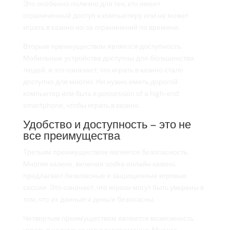
Это особенно полезно для тех, кто имеет
ограниченный доступ к компьютеру или не может
играть в казино из-за ограничений по времени.
Вторым преимуществом является доступность.
Мобильные устройства доступны для большинства
людей, и это означает, что играть в казино стало
доступно для многих. Ни нужно иметь дорогой
компьютер или быть в possession of a high-end
smartphone, чтобы играть в казино.
Удобство и доступность – это не
все преимущества
Третьим преимуществом является безопасность.
Многие казино, включая vodka онлайн казино,
предлагают безопасные и защищенные игровые
сессии. Это означает, что игроки могут быть уверены в
том, что их данные и деньги безопасны.
Четвертым преимуществом является возможность
играть в несколько игр одновременно. Многие