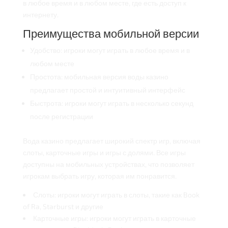
в любое время и в любом месте, где есть доступ к
интернету.
Преимущества мобильной версии
Удобство: игроки могут играть в любое время и в
любом месте
Простота: мобильная версия воды казино
предлагает простой и интуитивный интерфейс
Быстрота: игроки могут играть в несколько секунд
после регистрации
Вода казино предлагает широкий спектр игр, включая
слоты, карточные игры и игры с долями. Все игры
доступны на мобильных устройствах, что позволяет
игрокам выбрать игру, которая им понравится.
Слоты: игроки могут играть в слоты, такие как Book
of Ra, Starburst и другие
Карточные игры: игроки могут играть в карточные