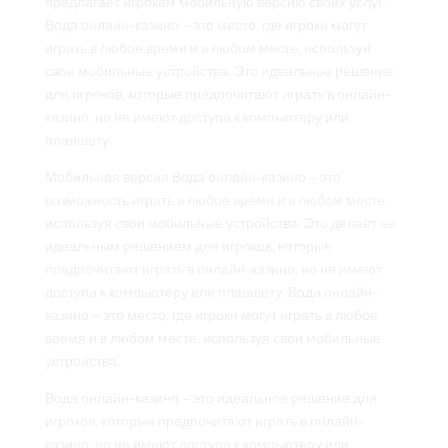
предлагает игрокам мобильную версию своих услуг.
Вода онлайн-казино – это место, где игроки могут
играть в любое время и в любом месте, используя
свои мобильные устройства. Это идеальное решение
для игроков, которые предпочитают играть в онлайн-
казино, но не имеют доступа к компьютеру или
планшету.
Мобильная версия Вода онлайн-казино – это
возможность играть в любое время и в любом месте,
используя свои мобильные устройства. Это делает ее
идеальным решением для игроков, которые
предпочитают играть в онлайн-казино, но не имеют
доступа к компьютеру или планшету. Вода онлайн-
казино – это место, где игроки могут играть в любое
время и в любом месте, используя свои мобильные
устройства.
Вода онлайн-казино – это идеальное решение для
игроков, которые предпочитают играть в онлайн-
казино, но не имеют доступа к компьютеру или