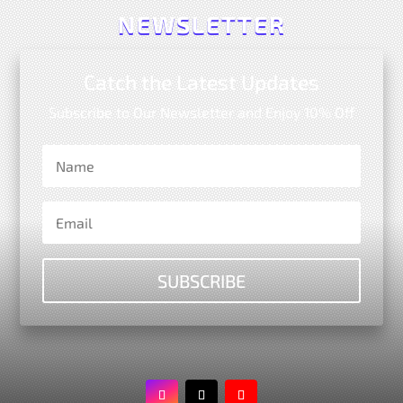
NEWSLETTER
Catch the Latest Updates
Subscribe to Our Newsletter and Enjoy 10% Off
SUBSCRIBE