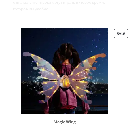
означает, что игроки могут играть в любое время,
которое им удобно.
PR
SALE
O
SA
Magic Wing