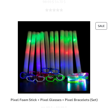
Original
Current
98.55
$
54.70
$
price
price
was:
is:
Rated
33
5.00
98.55 $.
54.70 $.
out of 5
PR
based on
SALE
customer
O
ratings
SA
Pixel Foam Stick + Pixel Glasses + Pixel Bracelets (Set)
Price
44.99
$
–
69.99
$