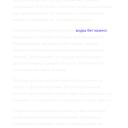
мобильные устройства позволяют играть в несколько
игр одновременно, что означает, что игроки могут
играть в несколько игр, не оставляя одного.
Пятым преимуществом является
водка бет казино
возможность получать бонусы и вознаграждения.
Многие казино, включая vodka онлайн казино,
предлагают бонусы и вознаграждения для своих
игроков. Это означает, что игроки могут получать
дополнительные деньги и бонусы, которые могут
помочь им выиграть больше.
Шестым преимуществом является возможность
играть с другими игроками. Многие мобильные
устройства позволяют играть с другими игроками, что
означает, что игроки могут общаться и играть вместе.
Седьмым и последним преимуществом является
возможность играть в любое время. Мобильные
устройства позволяют играть в любое время, что