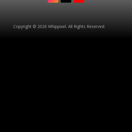
Copyright © 2026 Whippixel. All Rights Reserved.