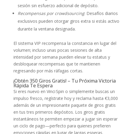
sesión sin esfuerzo adicional de depósito.
Recompensas por crowdsourcing
: Desafíos diarios
exclusivos pueden otorgar giros extra si estás activo
durante la ventana designada.
El sistema VIP recompensa la constancia en lugar del
volumen; incluso unas pocas sesiones de alta
intensidad por semana pueden elevar tu estatus y
desbloquear recompensas que te mantienen
regresando por más ráfagas cortas.
¡Obtén 350 Giros Gratis! – Tu Próxima Victoria
Rápida Te Espera
Si eres nuevo en Vinci Spin o simplemente buscas un
impulso fresco, regístrate hoy y reclama hasta €3,000
además de un impresionante paquete de giros gratis
en tus tres primeros depósitos. Los giros gratis
instantáneos te permiten empezar a jugar sin esperar
un ciclo de pago—perfecto para quienes prefieren
emociones rápidas en lugar de largas esperas.