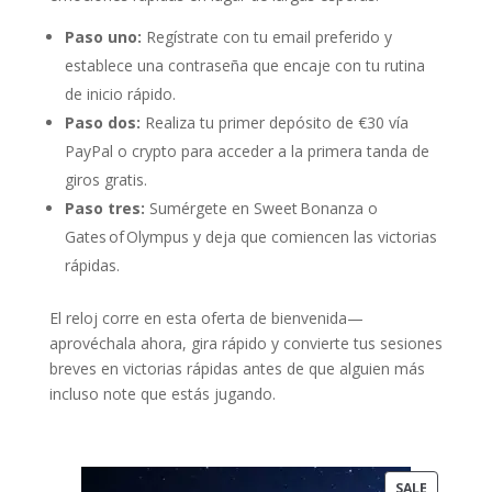
Paso uno:
Regístrate con tu email preferido y
establece una contraseña que encaje con tu rutina
de inicio rápido.
Paso dos:
Realiza tu primer depósito de €30 vía
PayPal o crypto para acceder a la primera tanda de
giros gratis.
Paso tres:
Sumérgete en Sweet Bonanza o
Gates of Olympus y deja que comiencen las victorias
rápidas.
El reloj corre en esta oferta de bienvenida—
aprovéchala ahora, gira rápido y convierte tus sesiones
breves en victorias rápidas antes de que alguien más
incluso note que estás jugando.
PRODUC
SALE