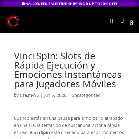
🎃HALLOWEEN SALE! FREE SHIPPING & UP TO 70% OFF!
Vinci Spin: Slots de
Rápida Ejecución y
Emociones Instantáneas
para Jugadores Móviles
by
usa.mv96
|
Jun 6, 2026
|
Uncategorized
Cuando estás en una pausa para almorzar o atrapado
en una fila, la tentación de buscar una victoria rápida
es real.
Vinci Spin
está diseñado para esos momentos