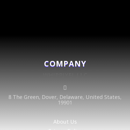
COMPANY
WHIPPIXEL LLC

8 The Green, Dover, Delaware, United States,
19901
About Us