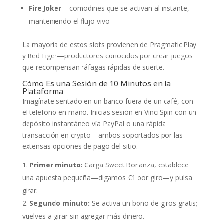
Fire Joker
– comodines que se activan al instante,
manteniendo el flujo vivo.
La mayoría de estos slots provienen de Pragmatic Play
y Red Tiger—productores conocidos por crear juegos
que recompensan ráfagas rápidas de suerte.
Cómo Es una Sesión de 10 Minutos en la
Plataforma
Imagínate sentado en un banco fuera de un café, con
el teléfono en mano. Inicias sesión en Vinci Spin con un
depósito instantáneo vía PayPal o una rápida
transacción en crypto—ambos soportados por las
extensas opciones de pago del sitio.
Primer minuto:
Carga Sweet Bonanza, establece
una apuesta pequeña—digamos €1 por giro—y pulsa
girar.
Segundo minuto:
Se activa un bono de giros gratis;
vuelves a girar sin agregar más dinero.