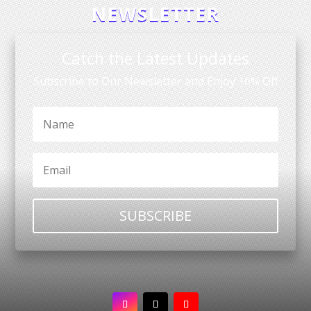
NEWSLETTER
Catch the Latest Updates
Subscribe to Our Newsletter and Enjoy 10% Off
SUBSCRIBE