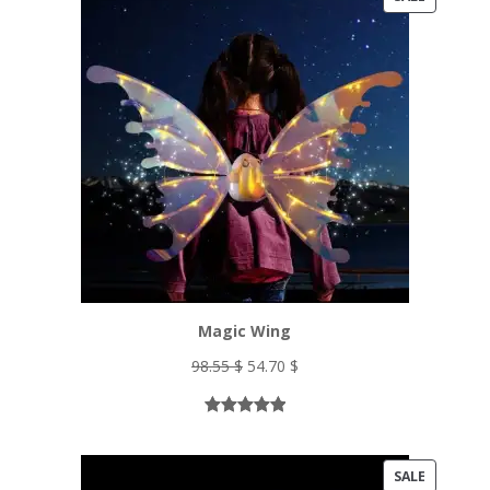
ON
SALE
Magic Wing
Original
Current
98.55
$
54.70
$
price
price
was:
is:
Rated
33
5.00
98.55 $.
54.70 $.
out of 5
PRODUC
SALE
based on