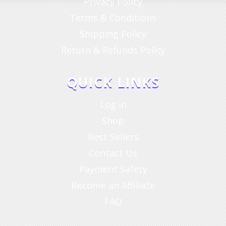
Privacy Policy
Terms & Conditions
Shipping Policy
Return & Refunds Policy
QUICK LINKS
Log in
Shop
Best Sellers
Contact Us
Payment Safety
Become an Affiliate
FAQ