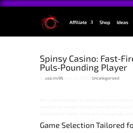
Affiliate
Shop
Ideas
Spinsy Casino: Fast‑Fir
Puls‑Pounding Player
by
usa.mv96
|
Jun 25, 2026
|
Uncategorized
Wenn das Verlangen zu drehen stark zuschlägt u
wartest, verwandelt Spinsy Casino dieses kurze Fe
zehntausend Spielen ist es darauf ausgelegt, sch
Game Selection Tailored fo