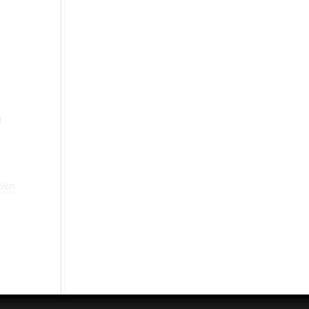
t
aben