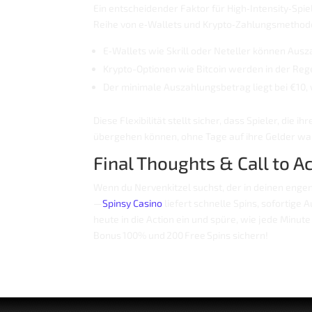
Ein entscheidender Faktor für High‑Intensity‑Spiel
Reihe von e‑Wallets und Krypto‑Zahlungsmethode
E‑Wallets wie Skrill oder Neteller können Aus
Krypto-Optionen wie Bitcoin werden in der Reg
Der minimale Auszahlungsbetrag liegt bei €10, 
Diese Flexibilität stellt sicher, dass Spieler, die
übergehen können, ohne Tage auf ihre Gelder wa
Final Thoughts & Call to A
Wenn du Nervenkitzel suchst, der in deinen eng
—
Spinsy Casino
liefert schnelle Spins, sofortige
heute in die Action ein und spüre, wie jede Minu
Bonus 100% und 200 Free Spins sichern!