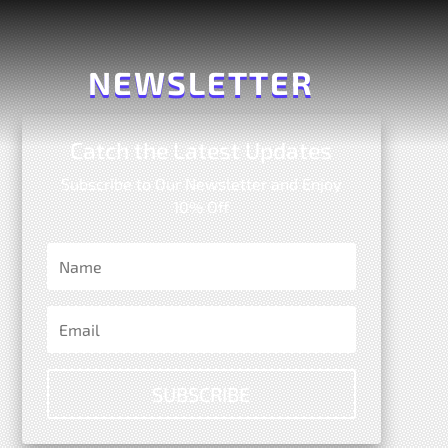
NEWSLETTER
Catch the Latest Updates
Subscribe to Our Newsletter and Enjoy
10% Off
SUBSCRIBE