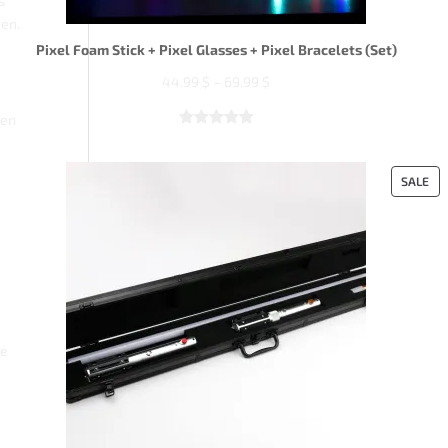
s
hen.
Pixel Foam Stick + Pixel Glasses + Pixel Bracelets (Set)
Price
44.99
$
–
69.99
$
range:
ken
44.99 $
Rated
5
5.00
through
out of 5
69.99 $
PR
based on
SALE
customer
ON
ratings
SA
ze