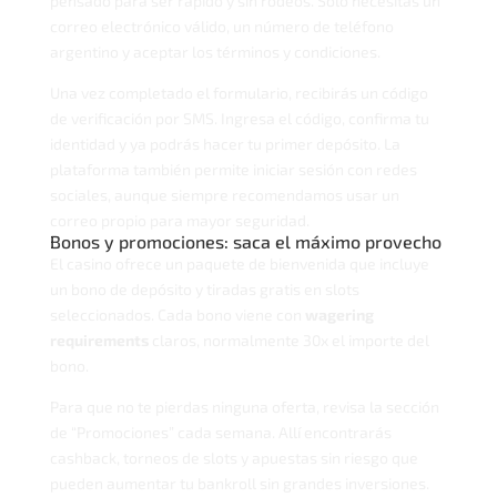
pensado para ser rápido y sin rodeos. Solo necesitas un
correo electrónico válido, un número de teléfono
argentino y aceptar los términos y condiciones.
Una vez completado el formulario, recibirás un código
de verificación por SMS. Ingresa el código, confirma tu
identidad y ya podrás hacer tu primer depósito. La
plataforma también permite iniciar sesión con redes
sociales, aunque siempre recomendamos usar un
correo propio para mayor seguridad.
Bonos y promociones: saca el máximo provecho
El casino ofrece un paquete de bienvenida que incluye
un bono de depósito y tiradas gratis en slots
seleccionados. Cada bono viene con
wagering
requirements
claros, normalmente 30x el importe del
bono.
Para que no te pierdas ninguna oferta, revisa la sección
de “Promociones” cada semana. Allí encontrarás
cashback, torneos de slots y apuestas sin riesgo que
pueden aumentar tu bankroll sin grandes inversiones.