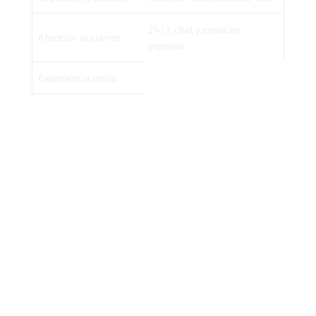
24/7, chat y email en
Atención al cliente
español
Experiencia móvil