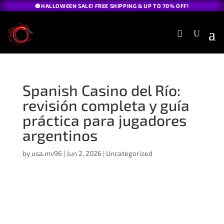
🎃HALLOWEEN SALE! FREE SHIPPING & UP TO 70% OFF!
Spanish Casino del Río:
revisión completa y guía
práctica para jugadores
argentinos
by
usa.mv96
|
Jun 2, 2026
|
Uncategorized