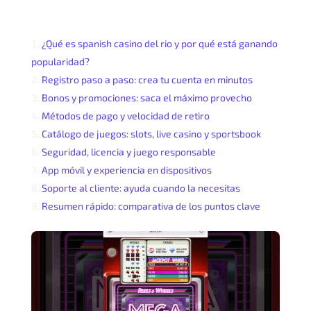
¿Qué es spanish casino del rio y por qué está ganando
popularidad?
Registro paso a paso: crea tu cuenta en minutos
Bonos y promociones: saca el máximo provecho
Métodos de pago y velocidad de retiro
Catálogo de juegos: slots, live casino y sportsbook
Seguridad, licencia y juego responsable
App móvil y experiencia en dispositivos
Soporte al cliente: ayuda cuando la necesitas
Resumen rápido: comparativa de los puntos clave