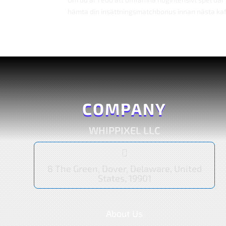
hämta din insättningsmatchbonus innan nästa ka
COMPANY
WHIPPIXEL LLC

8 The Green, Dover, Delaware, United
States, 19901
About Us