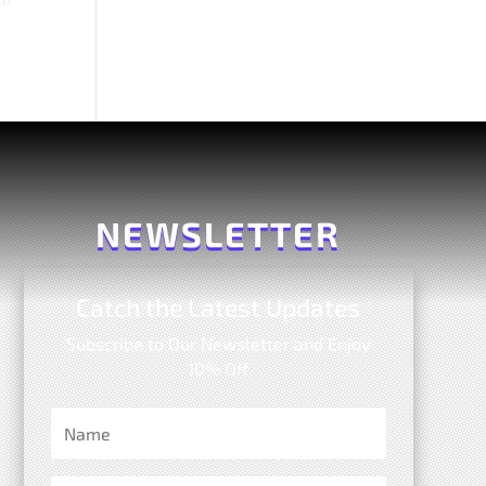
NEWSLETTER
Catch the Latest Updates
Subscribe to Our Newsletter and Enjoy
10% Off