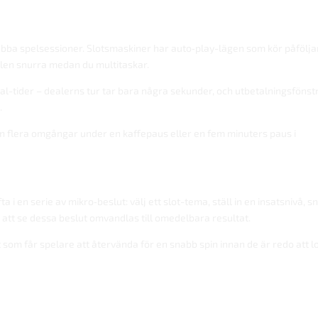
snabba spelsessioner. Slotsmaskiner har auto‑play-lägen som kör påfölj
ulen snurra medan du multitaskar.
l-tider – dealerns tur tar bara några sekunder, och utbetalningsfönst
.
in flera omgångar under en kaffepaus eller en fem minuters paus i
 i en serie av mikro‑beslut: välj ett slot-tema, ställ in en insatsnivå, s
 att se dessa beslut omvandlas till omedelbara resultat.
om får spelare att återvända för en snabb spin innan de är redo att 