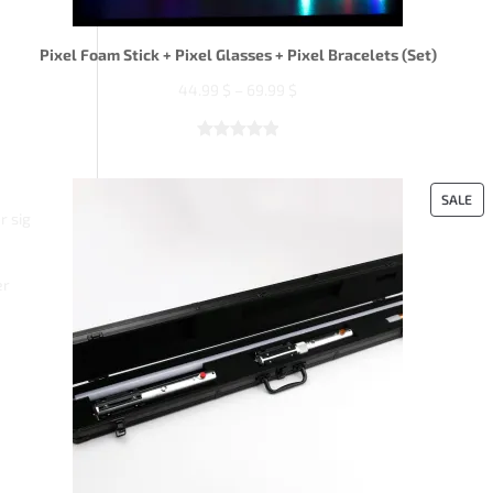
Pixel Foam Stick + Pixel Glasses + Pixel Bracelets (Set)
Price
44.99
$
–
69.99
$
range:
44.99 $
Rated
5
5.00
through
out of 5
69.99 $
PR
based on
SALE
r sig
customer
ON
ratings
SA
er