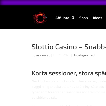
Affiliate
Shop
Ideas
Slottio Casino – Snabb
by
usa.mv96
|
Jun 21, 2026
|
Uncategorized
Korta sessioner, stora spä
När klockan börjar ticka och hjulen snurrar, bjuder
byggd kring snabba stötar av spänning, så att du ka
typen som föredrar en snabb session framför ma
pulshöjande stilen.