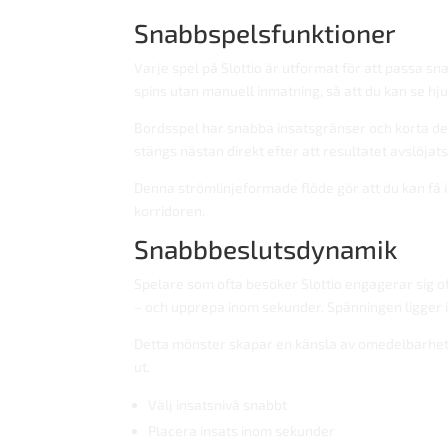
Snabbspelsfunktioner
Varje spel på Slottio är utformat för att passa 
spins utan manuell inmatning, så att du kan se hj
Bordsspel har snabba insatsgränser och korta dea
stängs nästan direkt efter att resultatet avslöjats
Denna strömlinjeformade flöde gör att du kan få 
korridoren.
Snabbbeslutsdynamik
Spelare som ofta besöker Slottio engagerar sig ofta
– och upprepa inom sekunder. Spänningen ligger i
Detta mönster skapar en känsla av omedelbarhet s
ut.
Välj insatsnivå snabbt
Placera insats inom sekunder