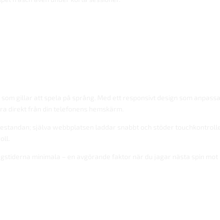
som gillar att spela på språng. Med ett responsivt design som anpassa
urra direkt från din telefonens hemskärm.
estandan; själva webbplatsen laddar snabbt och stöder touchkontroll
oll.
ngstiderna minimala – en avgörande faktor när du jagar nästa spin mot