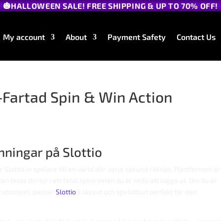
🎃HALLOWEEN SALE! FREE SHIPPING & UP TO 70% OFF!
My account
About
Payment Safety
Contact Us
‑Fartad Spin & Win Action
nningar på Slottio
 Slottio in spelare till en värld där varje sekund räknas. Plattformen är
n testa din tur i ett fåtal spins innan du är redo att logga ut. Om du är
ratonspel, passar
Slottio
’s layout och spelutbud perfekt för den