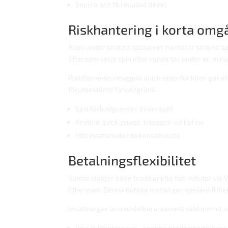
Snurra och få resultat direkt
Riskhantering i korta omg
Även under snabba sessioner hanterar smarta spel
Eftersom varje spin eller runda tar under en minut 
Plattformens inbyggda quick‑stop-funktion gör at
förutbestämd förlustgräns.
Sätt förlustgränser innan spel
Använd quick‑pause-knappen vid behov
Håll insatsnivåerna konsekventa
Betalningsflexibilitet
Slottio stödjer både traditionella fiat-valutor v
Ethereum. Denna dubbla metod ger spelare frihete
Insättningar är omedelbara oavsett vald metod, så 
Visa & Mastercard – snabba kreditinsättningar