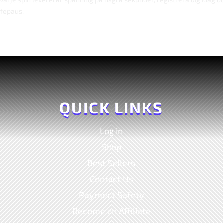
ffepaus.
QUICK LINKS
Log in
Shop
Best Sellers
Contact Us
Payment Safety
Become an Affiliate