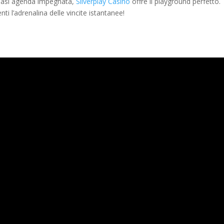
lsiasi agenda impegnata,
Silverplay Casino
offre il playground perfetto.
ti l’adrenalina delle vincite istantanee!