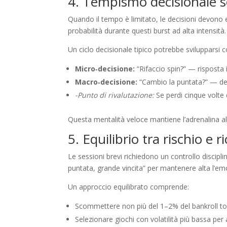
4. Tempismo decisionale s
Quando il tempo è limitato, le decisioni devono 
probabilità durante questi burst ad alta intensità.
Un ciclo decisionale tipico potrebbe svilupparsi c
Micro‑decisione:
“Rifaccio spin?” — risposta
Macro‑decisione:
“Cambio la puntata?” — dec
-Punto di rivalutazione:
Se perdi cinque volte 
Questa mentalità veloce mantiene l’adrenalina al
5. Equilibrio tra rischio e
Le sessioni brevi richiedono un controllo discipli
puntata, grande vincita” per mantenere alta l’em
Un approccio equilibrato comprende:
Scommettere non più del 1–2% del bankroll tot
Selezionare giochi con volatilità più bassa per