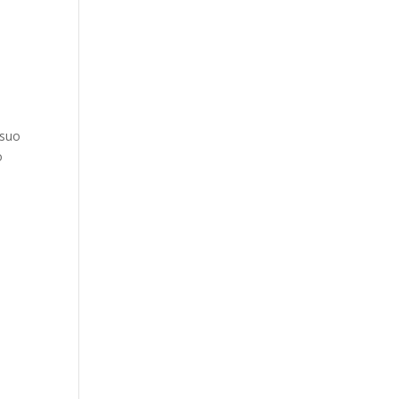
 suo
o