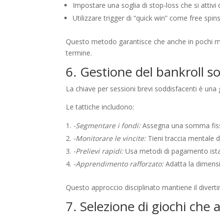
Impostare una soglia di stop‑loss che si attivi
Utilizzare trigger di “quick win” come free spins
Questo metodo garantisce che anche in pochi min
termine.
6. Gestione del bankroll s
La chiave per sessioni brevi soddisfacenti è una 
Le tattiche includono:
-Segmentare i fondi:
Assegna una somma fissa
-Monitorare le vincite:
Tieni traccia mentale di
-Prelievi rapidi:
Usa metodi di pagamento istan
-Apprendimento rafforzato:
Adatta la dimensio
Questo approccio disciplinato mantiene il diverti
7. Selezione di giochi che 