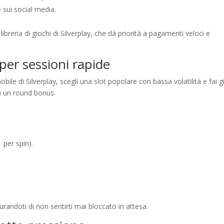
e sui social media.
ibreria di giochi di Silverplay, che dà priorità a pagamenti veloci e
per sessioni rapide
ile di Silverplay, scegli una slot popolare con bassa volatilità e fai g
iva un round bonus.
per spin).
randoti di non sentirti mai bloccato in attesa.