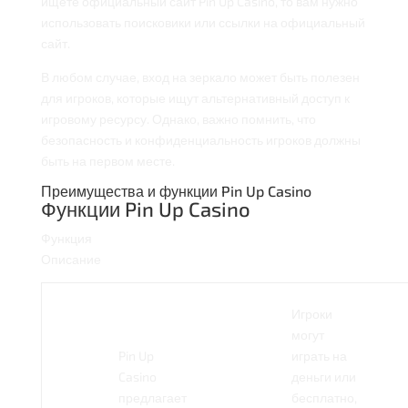
ищете официальный сайт Pin Up Casino, то вам нужно
использовать поисковики или ссылки на официальный
сайт.
В любом случае, вход на зеркало может быть полезен
для игроков, которые ищут альтернативный доступ к
игровому ресурсу. Однако, важно помнить, что
безопасность и конфиденциальность игроков должны
быть на первом месте.
Преимущества и функции Pin Up Casino
Функции Pin Up Casino
Функция
Описание
Игроки
могут
Pin Up
играть на
Casino
деньги или
предлагает
бесплатно,