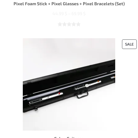
Pixel Foam Stick + Pixel Glasses + Pixel Bracelets (Set)
Price
44.99
$
–
69.99
$
range:
44.99 $
Rated
5
5.00
through
out of 5
69.99 $
PR
based on
SALE
customer
O
ratings
SA