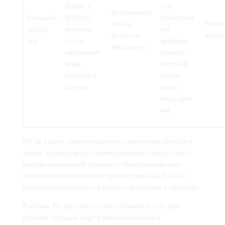
более 3
что
Доступность
Большой
000 игр,
позволяет
игр на
Моби
выбор
включая
им
деньги и
верси
игр
слоты,
выбрать
бесплатно
карточные
способ,
игры,
который
рулетку и
лучше
другие.
всего
подходит
им.
Pin Up Casino также предлагает различные бонусы и
акции, которые могут помочь игрокам начать играть
или увеличить свой банкролл. Некоторые из этих
бонусов включают в себя приветственные бонусы,
реферальные бонусы и бонусы за участие в турнирах.
В целом, Pin Up Casino – это отличное место для
игроков, которые ищут развлекательные и