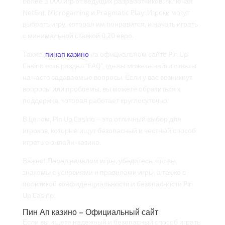
более 3 000 игр от ведущих разработчиков, включая
NetEnt, Microgaming и Pragmatic Play. Игроки могут
выбрать игру, которая им понравится, и начать играть
с минимальной ставкой 0,20 евро.
Также,
пинап казино
на официальном сайте Pin Up
Casino есть раздел “FAQ”, где вы можете найти ответы
на часто задаваемые вопросы. Если у вас возникнут
вопросы или проблемы, вы можете обратиться к
поддержке, которая работает круглосуточно.
В целом, Pin Up Casino – это отличный выбор для
игроков, которые ищут безопасный и честный способ
играть в онлайн-казино.
Важно! Перед началом игры, убедитесь, что вы
знакомы с условиями и правилами игры, а также с
политикой конфиденциальности и безопасности Pin
Up Casino.
Пин Ап казино – Официальный сайт
Если вы ищете надежный и безопасный способ играть