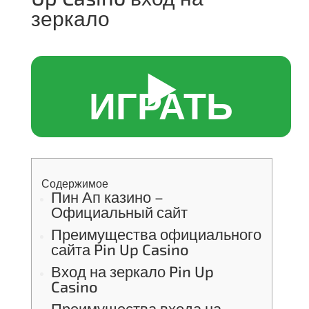
зеркало
▶️
ИГРАТЬ
Содержимое
Пин Ап казино –
Официальный сайт
Преимущества официального
сайта Pin Up Casino
Вход на зеркало Pin Up
Casino
Преимущества входа на