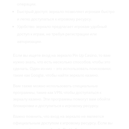
операции.
Быстрый доступ: зеркало позволяет игрокам быстро
и легко доступаться к игровому ресурсу.
Удобство: зеркало предлагает игрокам удобный
доступ к играм, не требуя регистрации или
авторизации.
Если вы ищете вход на зеркало Pin Up Casino, то вам
нужно знать, что есть несколько способов, чтобы это
сделать. Один из них – это использовать поисковики,
такие как Google, чтобы найти зеркало казино.
Вам также можно использовать специальные
программы, такие как VPN, чтобы доступаться к
зеркалу казино. Эти программы помогут вам обойти
блокировки и доступиться к игровому ресурсу.
Важно помнить, что вход на зеркало не является
официальным доступом к игровому ресурсу. Если вы