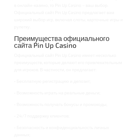
в онлайн-казино, то Pin Up Casino – ваш выбор.
Официальный сайт Pin Up Casino предлагает вам
широкий выбор игр, включая слоты, карточные игры и
рулетку.
Преимущества официального
сайта Pin Up Casino
Официальный сайт Pin Up Casino имеет несколько
преимуществ, которые делают его привлекательным
для игроков. В частности, он предлагает:
• Бесплатную регистрацию и депозит;
• Возможность играть на реальные деньги;
• Возможность получать бонусы и промокоды;
• 24/7 поддержку клиентов;
• Безопасность и конфиденциальность личных
данных;