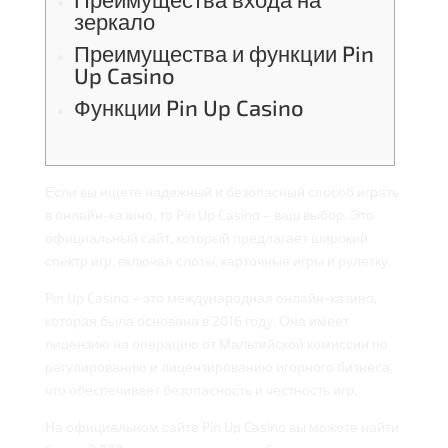
зеркало
Преимущества и функции Pin
Up Casino
Функции Pin Up Casino
Если вы ищете надежный и безопасный способ играть
в онлайн-казино, то Pin Up Casino – ваш выбор. Это
официальный сайт, который предлагает широкий
спектр игр, включая слоты, карточные игры и рулетку.
Pin Up Casino – это международная онлайн-казино,
которая была основана в 2016 году. Она имеет
лицензию на операцию от Мальтийской комиссии по
регулированию и лицензированию игорного бизнеса,
что обеспечивает безопасность и честность игр.
На официальном сайте Pin Up Casino вы можете найти