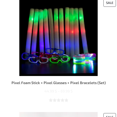
PR
based on
SALE
customer
O
ratings
SA
Pixel Foam Stick + Pixel Glasses + Pixel Bracelets (Set)
Price
44.99
$
–
69.99
$
range:
44.99 $
Rated
5
5.00
through
out of 5
69.99 $
PR
based on