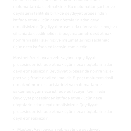
məlumatları daxil etməlisiniz. Bu məlumatlar şərtlər və
qaydaların təhlili ilə birlikdə qeydiyyat prosesindən
istifadə etmək üçün necə nöqtələrinizdən qeyd
etməlisinizdir. Qeydiyyat prosesində nömrəniz, e-poçt və
şifrəniz daxil edilməlidir. E-poçt məlumatı daxil etmək
nömrənin sifarişlərinizi və məlumatlarınızı saxlamaq
üçün necə istifadə ediləcəyini təmin edir.
Mostbet Azerbaycan veb-saytında qeydiyyat
prosesindən istifadə etmək üçün necə nöqtələrinizdən
qeyd etməlisinizdir. Qeydiyyat prosesində nömrəniz, e-
poçt və şifrəniz daxil edilməlidir. E-poçt məlumatı daxil
etmək nömrənin sifarişlərinizi və məlumatlarınızı
saxlamaq üçün necə istifadə ediləcəyini təmin edir.
Qeydiyyat prosesindən istifadə etmək üçün necə
nöqtələrinizdən qeyd etməlisinizdir. Qeydiyyat
prosesindən istifadə etmək üçün necə nöqtələrinizdən
qeyd etməlisinizdir.
Mostbet Azerbaycan veb-saytında qeydiyyat