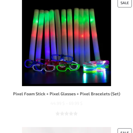
PR
based on
SALE
customer
O
ratings
SA
Pixel Foam Stick + Pixel Glasses + Pixel Bracelets (Set)
Price
44.99
$
–
69.99
$
range:
44.99 $
Rated
5
5.00
through
out of 5
69.99 $
PR
based on
SALE