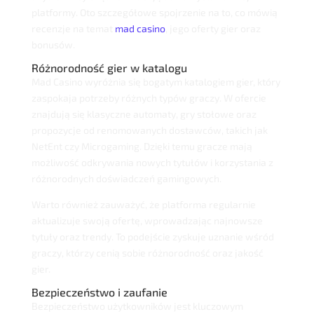
platformy. Oto szczegółowe spojrzenie na to, co mówią
recenzje na temat
mad casino
, jego oferty gier oraz
bonusów.
Różnorodność gier w katalogu
Mad Casino wyróżnia się bogatym katalogiem gier, który
zaspokaja potrzeby różnych typów graczy. W ofercie
znajdują się klasyczne automaty, gry stołowe oraz
propozycje od renomowanych dostawców, takich jak
NetEnt czy Microgaming. Dzięki temu gracze mają
możliwość odkrywania nowych tytułów i korzystania z
różnorodnych doświadczeń gamingowych.
Warto również zauważyć, że platforma regularnie
aktualizuje swoją ofertę, wprowadzając najnowsze
tytuły oraz trendy. To podejście zyskuje uznanie wśród
graczy, którzy cenią sobie różnorodność oraz jakość
gier.
Bezpieczeństwo i zaufanie
Bezpieczeństwo użytkowników jest kluczowym