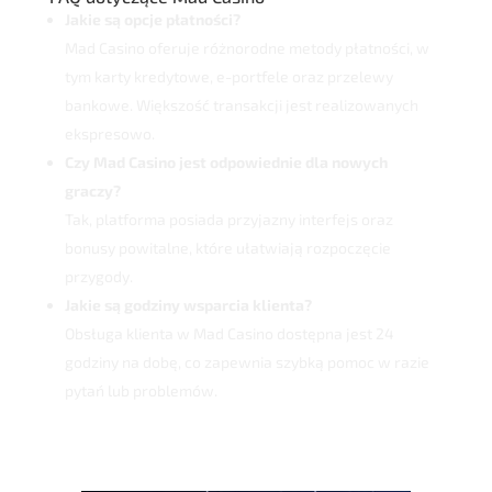
Jakie są opcje płatności?
Mad Casino oferuje różnorodne metody płatności, w
tym karty kredytowe, e-portfele oraz przelewy
bankowe. Większość transakcji jest realizowanych
ekspresowo.
Czy Mad Casino jest odpowiednie dla nowych
graczy?
Tak, platforma posiada przyjazny interfejs oraz
bonusy powitalne, które ułatwiają rozpoczęcie
przygody.
Jakie są godziny wsparcia klienta?
Obsługa klienta w Mad Casino dostępna jest 24
godziny na dobę, co zapewnia szybką pomoc w razie
pytań lub problemów.