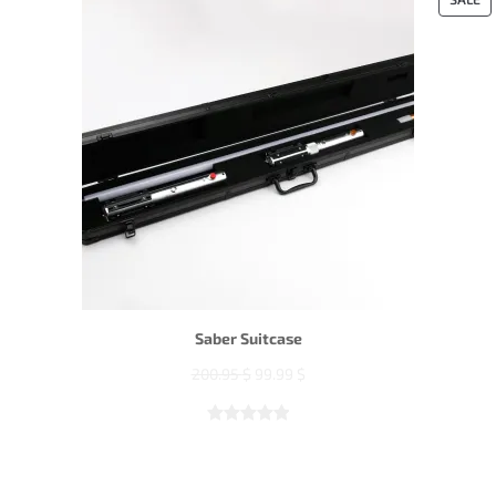
customer
O
ratings
SA
Saber Suitcase
Original
Current
200.95
$
99.99
$
price
price
was:
is:
Rated
13
5.00
200.95 $.
99.99 $.
out of 5
based on