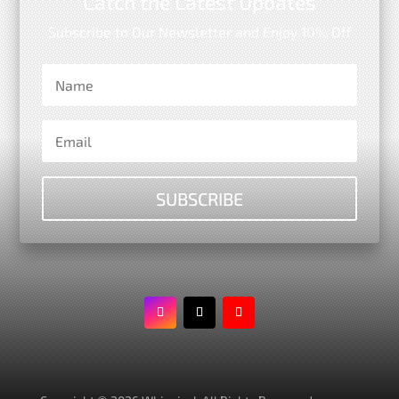
Catch the Latest Updates
Subscribe to Our Newsletter and Enjoy 10% Off
SUBSCRIBE