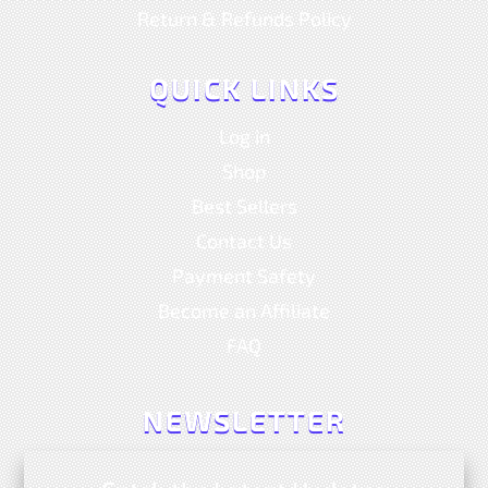
Return & Refunds Policy
QUICK LINKS
Log in
Shop
Best Sellers
Contact Us
Payment Safety
Become an Affiliate
FAQ
NEWSLETTER