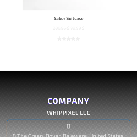
Saber Suitcase
Original
Current
200.95
$
99.99
$
price
price
was:
is:
Rated
13
5.00
200.95 $.
99.99 $.
out of 5
based on
customer
ratings
COMPANY
WHIPPIXEL LLC

8 The Green, Dover, Delaware, United States,