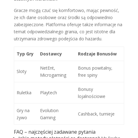
Gracze mogą czuć się komfortowo, mając pewność,
że ich dane osobowe oraz środki są odpowiednio
zabezpieczone. Platforma oferuje także informacje na
temat odpowiedzialnego grania, co jest istotne dla
utrzymania zdrowego podejścia do hazardu.
Typ Gry
Dostawcy
Rodzaje Bonusów
NetEnt,
Bonus powitalny,
Sloty
Microgaming
free spiny
Bonusy
Ruletka
Playtech
lojalnościowe
Gry na
Evolution
Cashback, turnieje
żywo
Gaming
FAQ – najczęściej zadawane pytania