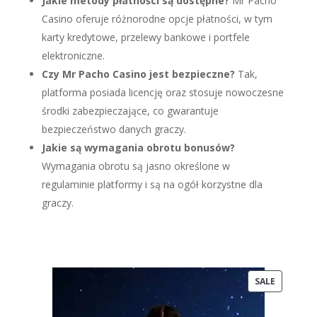
Jakie metody płatności są dostępne?
Mr Pacho
Casino oferuje różnorodne opcje płatności, w tym
karty kredytowe, przelewy bankowe i portfele
elektroniczne.
Czy Mr Pacho Casino jest bezpieczne?
Tak,
platforma posiada licencję oraz stosuje nowoczesne
środki zabezpieczające, co gwarantuje
bezpieczeństwo danych graczy.
Jakie są wymagania obrotu bonusów?
Wymagania obrotu są jasno określone w
regulaminie platformy i są na ogół korzystne dla
graczy.
PRODUC
SALE
ON
SALE