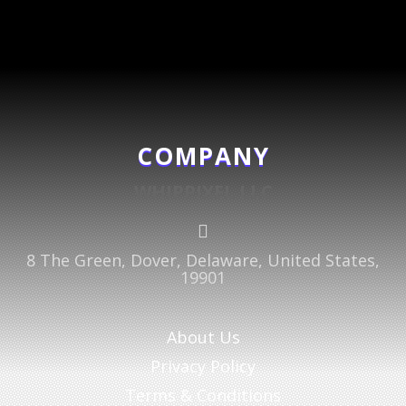
COMPANY
WHIPPIXEL LLC

8 The Green, Dover, Delaware, United States,
19901
About Us
Privacy Policy
Terms & Conditions