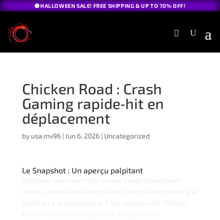
🎃HALLOWEEN SALE! FREE SHIPPING & UP TO 70% OFF!
Chicken Road : Crash
Gaming rapide‑hit en
déplacement
by
usa.mv96
|
Jun 6, 2026
|
Uncategorized
Le Snapshot : Un aperçu palpitant
Imaginez une route néon où une poule courageuse
avance, chaque pas étant un pari qui pourrait mener à la
gloire ou à la catastrophe. C’est l’essence de Chicken
Road — un titre de style crash qui promet de