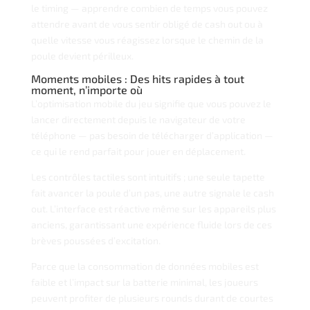
le timing — apprendre combien de temps vous pouvez
attendre avant de vous sentir obligé de cash out ou à
quelle vitesse vous réagissez lorsque le chemin de la
poule devient périlleux.
Moments mobiles : Des hits rapides à tout
moment, n’importe où
L’optimisation mobile du jeu signifie que vous pouvez le
lancer directement depuis le navigateur de votre
téléphone — pas besoin de télécharger d’application —
ce qui le rend parfait pour jouer en déplacement.
Les contrôles tactiles sont intuitifs ; une seule tapette
fait avancer la poule d’un pas, une autre signale le cash
out. L’interface est réactive même sur les appareils plus
anciens, garantissant une expérience fluide lors de ces
brèves poussées d’excitation.
Parce que la consommation de données mobiles est
faible et l’impact sur la batterie minimal, les joueurs
peuvent profiter de plusieurs rounds durant de courtes