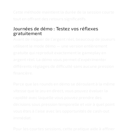
Cette méthode maintient la durée de la session courte
tout en offrant des retours significatifs.
Journées de démo : Testez vos réflexes
gratuitement
Avant de risquer de l’argent réel, beaucoup de joueurs
utilisent le mode démo — une version entièrement
gratuite qui reproduit exactement le gameplay en
argent réel. La démo vous permet d’expérimenter
différents réglages de difficulté sans aucune pression
financière.
Parce que les rounds en démo se déroulent à la même
vitesse que le jeu en direct, vous pouvez évaluer la
rapidité avec laquelle vous pouvez prendre des
décisions sous pression temporelle et voir à quel point
vous êtes à l’aise avec les opportunités de cash‑out
immédiat.
Pour les courtes sessions, cette pratique aide à affiner