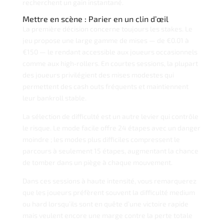
recherchent un gain instantané.
Mettre en scène : Parier en un clin d’œil
La première décision concerne toujours les stakes. Le
jeu propose une large gamme de mises — de €0.01 à
€150 — le rendant accessible aux joueurs occasionnels
comme aux high‑rollers. En courtes sessions, la plupart
des joueurs privilégient des mises modestes qui
permettent des cash outs fréquents et maintiennent
leur bankroll stable.
La sélection de difficulté est un autre levier qui contrôle
le risque. Le mode facile offre 24 étapes avec un danger
moindre ; les modes plus difficiles compressent le
parcours à seulement 15 étapes, augmentant la chance
de tomber dans un piège à chaque mouvement.
Dans ces sessions à haute intensité, vous remarquerez
que les joueurs préfèrent souvent la difficulté medium
ou hard lorsqu’ils sont en quête d’une victoire rapide
mais veulent encore une marge contre la perte totale