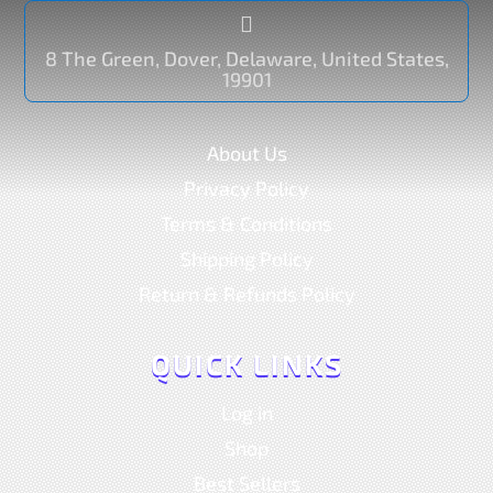

8 The Green, Dover, Delaware, United States,
19901
About Us
Privacy Policy
Terms & Conditions
Shipping Policy
Return & Refunds Policy
QUICK LINKS
Log in
Shop
Best Sellers