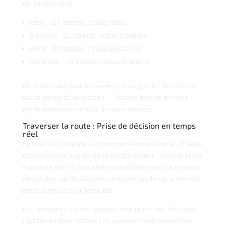
en un seul coup.
Easy – 24 étapes, risque faible
Medium – 22 étapes, risque équilibré
Hard – 20 étapes, risque plus élevé
Hardcore – 15 étapes, risque extrême
En choisissant judicieusement, vous gardez le contrôle
sur la durée de la session — chaque tour se termine
généralement en moins de deux minutes.
Traverser la route : Prise de décision en temps
réel
La boucle principale est trompeusement simple : chaque
étape réussie augmente le multiplicateur ; chaque étape
manquée met fin à la partie immédiatement. La tension
réside dans la décision de continuer ou de sécuriser ses
gains avant la prochaine tile.
Les sessions courtes typiques impliquent des décisions
rapides en aller-retour. Les joueurs fixent souvent un