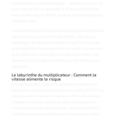
multiplicateur cible automatique — disons 3x ou 5x — et
cash out une fois ce seuil atteint. Si la poule trébuche
avant d’atteindre ce chiffre, la perte est minimale grâce
à la faible mise.
Ce environnement de décisions instantanées signifie que
vous scrutez constamment les motifs — bien que la
mécanique véritablement aléatoire signifie qu’aucune
stratégie fiable ne peut garantir le succès. Au contraire,
la discipline dans le timing et la maîtrise émotionnelle
deviennent des outils essentiels pour des petits gains
réguliers.
Le labyrinthe du multiplicateur : Comment la
vitesse alimente le risque
Les multiplicateurs peuvent monter d’un modeste 1x
jusqu’à des valeurs astronomiques comme 2 542 251x si
vous jouez à la mise maximale et en difficulté extrême.
Cependant, lors de courtes sessions, les joueurs ne
visent rarement de tels extrêmes ; ils poursuivent des
multiplicateurs plus réalistes qui offrent toujours des