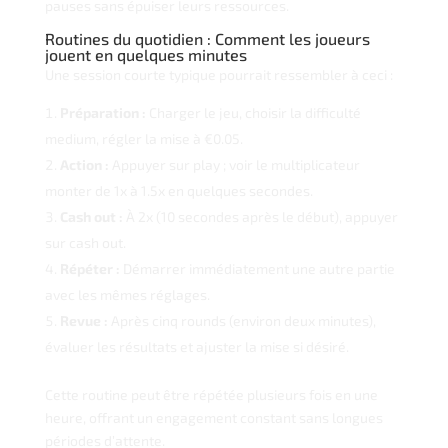
pauses sans épuiser leurs ressources.
Routines du quotidien : Comment les joueurs
jouent en quelques minutes
Une session courte typique pourrait ressembler à ceci :
Préparation :
Charger le jeu, choisir la difficulté
medium, régler la mise à €0.05.
Action :
Appuyer sur play ; voir le multiplicateur
monter de 1x à 1.5x en quelques secondes.
Cash out :
À 2x (10 secondes après le début), appuyer
sur cash out.
Répéter :
Démarrer immédiatement une autre partie
avec les mêmes réglages.
Revue :
Après cinq rounds (environ deux minutes),
évaluer les résultats et ajuster la mise si désiré.
Cette routine peut être répétée plusieurs fois en une
heure, offrant un engagement constant sans longues
périodes d’attente.