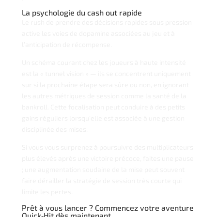
La psychologie du cash out rapide
Le rush de prendre des décisions rapides sous pression
active les voies de dopamine associées au jeu et à
l’anticipation de récompense.
Un schéma courant chez les joueurs à haute intensité
est la « tunnel vision » — ils se concentrent uniquement
sur si la prochaine étape sera sûre ou non, en ignorant
les autres métriques de session comme la santé de la
bankroll. Cette focalisation peut conduire à des petits
gains réguliers lorsqu’elle est associée à une gestion
disciplinée des mises.
Si vous vous surprenez à poursuivre des multiplicateurs
plus élevés après une victoire précoce, faites une pause
; une augmentation soudaine de la mise peut souvent
faire dérailler la stratégie de session très courte qui
limite les pertes.
Prêt à vous lancer ? Commencez votre aventure
Quick‑Hit dès maintenant