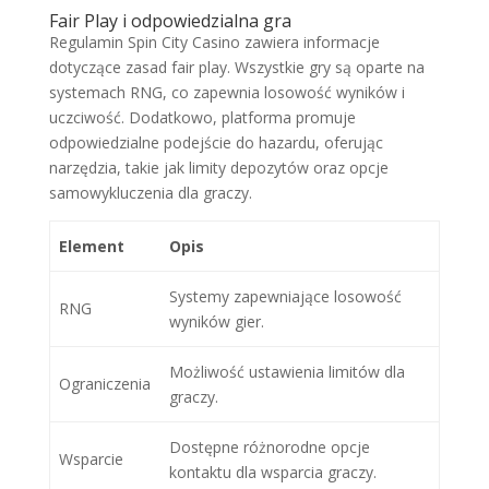
Fair Play i odpowiedzialna gra
Regulamin Spin City Casino zawiera informacje
dotyczące zasad fair play. Wszystkie gry są oparte na
systemach RNG, co zapewnia losowość wyników i
uczciwość. Dodatkowo, platforma promuje
odpowiedzialne podejście do hazardu, oferując
narzędzia, takie jak limity depozytów oraz opcje
samowykluczenia dla graczy.
Element
Opis
Systemy zapewniające losowość
RNG
wyników gier.
Możliwość ustawienia limitów dla
Ograniczenia
graczy.
Dostępne różnorodne opcje
Wsparcie
kontaktu dla wsparcia graczy.