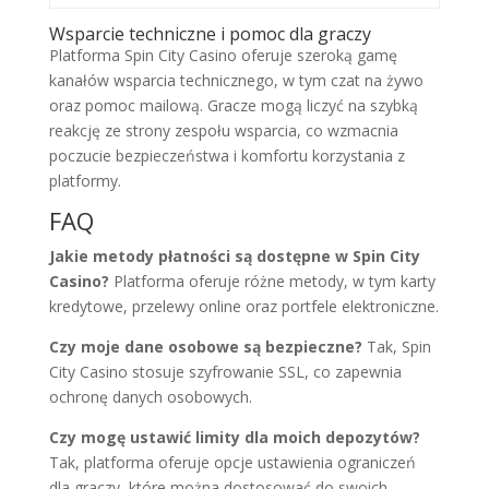
Wsparcie techniczne i pomoc dla graczy
Platforma Spin City Casino oferuje szeroką gamę
kanałów wsparcia technicznego, w tym czat na żywo
oraz pomoc mailową. Gracze mogą liczyć na szybką
reakcję ze strony zespołu wsparcia, co wzmacnia
poczucie bezpieczeństwa i komfortu korzystania z
platformy.
FAQ
Jakie metody płatności są dostępne w Spin City
Casino?
Platforma oferuje różne metody, w tym karty
kredytowe, przelewy online oraz portfele elektroniczne.
Czy moje dane osobowe są bezpieczne?
Tak, Spin
City Casino stosuje szyfrowanie SSL, co zapewnia
ochronę danych osobowych.
Czy mogę ustawić limity dla moich depozytów?
Tak, platforma oferuje opcje ustawienia ograniczeń
dla graczy, które można dostosować do swoich