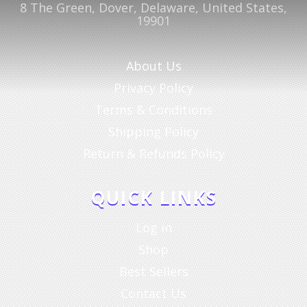
8 The Green, Dover, Delaware, United States,
19901
About Us
Privacy Policy
Terms & Conditions
Shipping Policy
Return & Refunds Policy
QUICK LINKS
Log in
Shop
Best Sellers
Contact Us