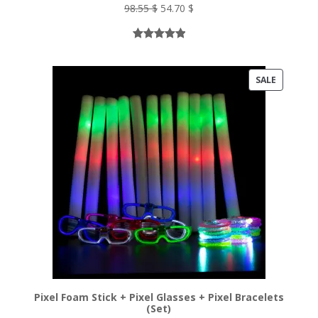
Original
Current
98.55
$
54.70
$
price
price
was:
is:
Rated
33
5.00
98.55 $.
54.70 $.
out of 5
PRODUC
SALE
based on
ON
customer
ratings
SALE
Pixel Foam Stick + Pixel Glasses + Pixel Bracelets
(Set)