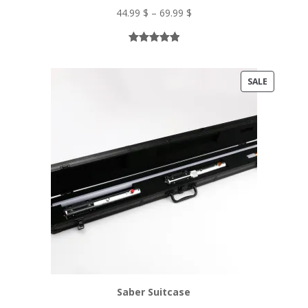
Price
44.99
$
–
69.99
$
range:
44.99 $
Rated
5
5.00
through
out of 5
69.99 $
PRODUC
SALE
based on
ON
customer
ratings
SALE
Saber Suitcase