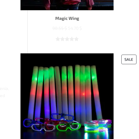
e
Magic Wing
Original
Current
98.55
$
54.70
$
price
price
was:
is:
Rated
33
5.00
98.55 $.
54.70 $.
out of 5
PR
based on
SALE
customer
ON
ratings
SA
enia,
zed
ę