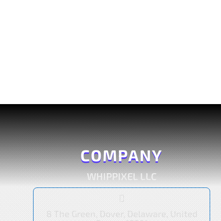
COMPANY
WHIPPIXEL LLC

8 The Green, Dover, Delaware, United