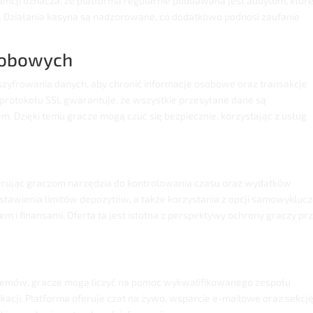
encji oznacza, że platforma regularnie poddawana jest audytom, któr
. Działania kasyna są nadzorowane, co dodatkowo podnosi zaufanie
sobowych
szyfrowania danych, aby chronić informacje osobowe oraz transakcje
rotokołu SSL gwarantuje, że wszystkie przesyłane dane są
 Dzięki temu gracze mogą czuć się bezpiecznie, korzystając z usług
ferując graczom narzędzia do kontrolowania czasu oraz wydatków
tawienia limitów depozytów, a także korzystania z opcji samowyklucz
m i finansami. Oferta ta jest istotna z perspektywy ochrony graczy pr
blemów, gracze mogą liczyć na pomoc wykwalifikowanego zespołu
acji. Platforma oferuje czat na żywo, wsparcie e-mailowe oraz sekcj