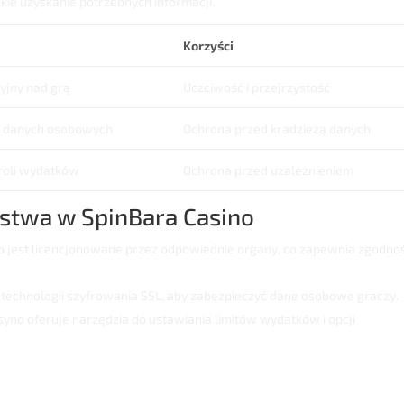
kie uzyskanie potrzebnych informacji.
Korzyści
yjny nad grą
Uczciwość i przejrzystość
e danych osobowych
Ochrona przed kradzieżą danych
roli wydatków
Ochrona przed uzależnieniem
stwa w SpinBara Casino
 jest licencjonowane przez odpowiednie organy, co zapewnia zgodnoś
technologii szyfrowania SSL, aby zabezpieczyć dane osobowe graczy.
yno oferuje narzędzia do ustawiania limitów wydatków i opcji