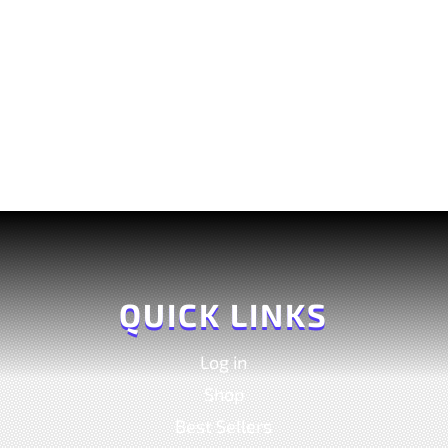
QUICK LINKS
Log in
Shop
Best Sellers