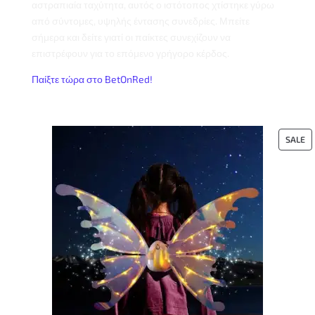
αστραπιαία ταχύτητα, αυτός ο ιστότοπος χτίστηκε γύρω
από σύντομες, υψηλής έντασης συνεδρίες. Μπείτε
σήμερα και δείτε γιατί οι παίκτες συνεχίζουν να
επιστρέφουν για το επόμενο γρήγορο κέρδος.
Παίξτε τώρα στο BetOnRed!
PR
SALE
O
SA