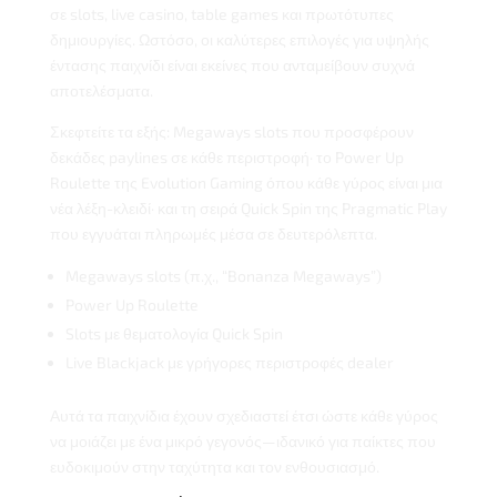
σε slots, live casino, table games και πρωτότυπες
δημιουργίες. Ωστόσο, οι καλύτερες επιλογές για υψηλής
έντασης παιχνίδι είναι εκείνες που ανταμείβουν συχνά
αποτελέσματα.
Σκεφτείτε τα εξής: Megaways slots που προσφέρουν
δεκάδες paylines σε κάθε περιστροφή· το Power Up
Roulette της Evolution Gaming όπου κάθε γύρος είναι μια
νέα λέξη-κλειδί· και τη σειρά Quick Spin της Pragmatic Play
που εγγυάται πληρωμές μέσα σε δευτερόλεπτα.
Megaways slots (π.χ., “Bonanza Megaways”)
Power Up Roulette
Slots με θεματολογία Quick Spin
Live Blackjack με γρήγορες περιστροφές dealer
Αυτά τα παιχνίδια έχουν σχεδιαστεί έτσι ώστε κάθε γύρος
να μοιάζει με ένα μικρό γεγονός—ιδανικό για παίκτες που
ευδοκιμούν στην ταχύτητα και τον ενθουσιασμό.