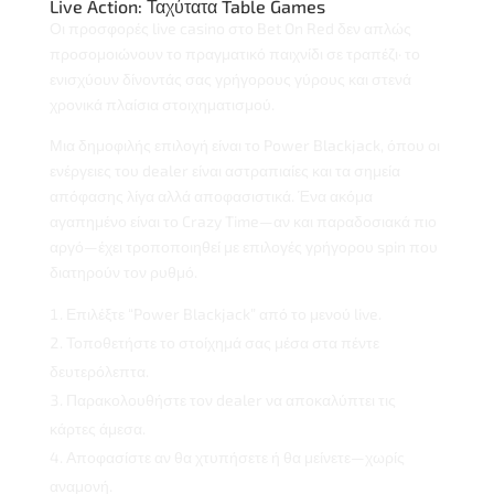
Live Action: Ταχύτατα Table Games
Οι προσφορές live casino στο Bet On Red δεν απλώς
προσομοιώνουν το πραγματικό παιχνίδι σε τραπέζι· το
ενισχύουν δίνοντάς σας γρήγορους γύρους και στενά
χρονικά πλαίσια στοιχηματισμού.
Μια δημοφιλής επιλογή είναι το Power Blackjack, όπου οι
ενέργειες του dealer είναι αστραπιαίες και τα σημεία
απόφασης λίγα αλλά αποφασιστικά. Ένα ακόμα
αγαπημένο είναι το Crazy Time—αν και παραδοσιακά πιο
αργό—έχει τροποποιηθεί με επιλογές γρήγορου spin που
διατηρούν τον ρυθμό.
Επιλέξτε “Power Blackjack” από το μενού live.
Τοποθετήστε το στοίχημά σας μέσα στα πέντε
δευτερόλεπτα.
Παρακολουθήστε τον dealer να αποκαλύπτει τις
κάρτες άμεσα.
Αποφασίστε αν θα χτυπήσετε ή θα μείνετε—χωρίς
αναμονή.