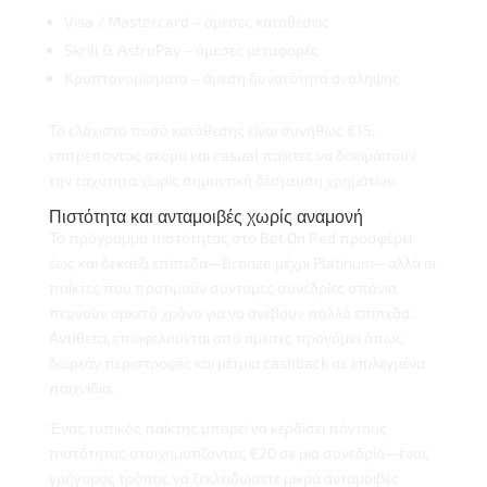
Visa / Mastercard – άμεσες καταθέσεις
Skrill & AstroPay – άμεσες μεταφορές
Κρυπτονομίσματα – άμεση δυνατότητα ανάληψης
Το ελάχιστο ποσό κατάθεσης είναι συνήθως €15,
επιτρέποντας ακόμα και casual παίκτες να δοκιμάσουν
την ταχύτητα χωρίς σημαντική δέσμευση χρημάτων.
Πιστότητα και ανταμοιβές χωρίς αναμονή
Το πρόγραμμα πιστότητας στο Bet On Red προσφέρει
έως και δεκαέξι επίπεδα—Bronze μέχρι Platinum—αλλά οι
παίκτες που προτιμούν σύντομες συνεδρίες σπάνια
περνούν αρκετό χρόνο για να ανέβουν πολλά επίπεδα.
Αντίθετα, επωφελούνται από άμεσες προνόμια όπως
δωρεάν περιστροφές και μέτρια cashback σε επιλεγμένα
παιχνίδια.
Ένας τυπικός παίκτης μπορεί να κερδίσει πόντους
πιστότητας στοιχηματίζοντας €20 σε μια συνεδρία—ένας
γρήγορος τρόπος να ξεκλειδώσετε μικρά ανταμοιβές